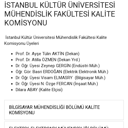
İSTANBUL KÜLTÜR ÜNIVERSITESI
MÜHENDISLIK FAKÜLTESI KALITE
KOMISYONU
İstanbul Kültür Üniversitesi Mühendislik Fakültesi Kalite
Komisyonu Üyeleri
Prof. Dr. Ayşe Tülin AKTİN (Dekan)
Prof. Dr. Atilla ÖZMEN (Dekan Yrd.)
Dr. Öğr. Üyesi Zeynep GERGİN (Endüstri Müh.)
Öğr. Gör. Basri ERDOĞAN (Elektrik Elektronik Müh.)
Dr. Öğr. Üyesi Visam ELMASRY (Bilgisayar Müh.)
Dr. Öğr. Üyesi N. Özge FERCAN (İnşaat Müh.)
Dilara ABAY (Kalite Elçisi)
BILGISAYAR MÜHENDISLIĞI BÖLÜMÜ KALITE
KOMISYONU