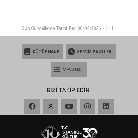
Son Güncelleme Tarihi: Per, 06/04/2026 - 11:11
KÜTÜPHANE
SERVİS SAATLERİ
MEVZUAT
BİZİ TAKİP EDİN
Facebook
X
YouTube
Instagram
LinkedIn